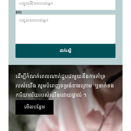
សារ
ដាក់ស្នើ
ដើម្បីកំណត់ពេលណាត់ជួបជាមួយនឹងការគាំទ្រ
របស់យើង សូមបំពេញទម្រង់ខាងក្រោម  ឬទាក់ទង
ការិយាល័យរបស់យើងដោយផ្ទាល់ ។
មើលបន្ថែម