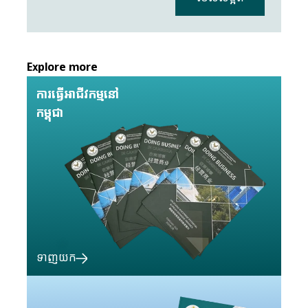
Explore more
ការធ្វើអាជីវកម្មនៅ
កម្ពុជា
ទាញយក