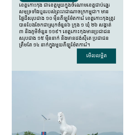
ខេត្តកោះកុង ជាខេត្តមួយក្នុងចំណោមខេត្តជាប់ឆ្នេរ
សមុទ្រទាំងបួនរបស់ព្រះរាជាណាចក្រកម្ពុជា។ មាន
ផ្ទៃដីសរុបជាង ១០ ម៉ឺនគីឡូម៉ែតការ៉េ ខេត្តកោះកុងត្រូវ
បានបែងចែកជាស្រុកចំនួន៦ ក្រុង​ ១ ឃុំ ២៦ សង្កាត់ 
៣ និងភូមិចំនួន ១១៩។ ខេត្តកោះកុងមានប្រជាជន
សរុបជាង ១៥ ម៉ឺននាក់ និងមានដង់ស៊ីតេ ប្រជាជន
ត្រឹមតែ ១៤ នាក់ក្នុងមួយគីឡូម៉ែតការ៉េ។
មើលលម្អិត