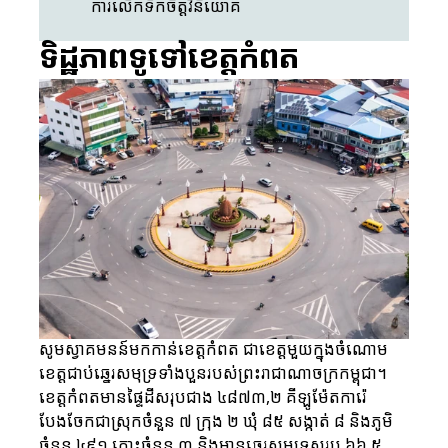
ការលើកទឹកចិត្តវិនិយោគ
ទិដ្ឋភាពទូទៅខេត្តកំពត
សូមស្វាគមនន៍មកកាន់ខេត្តកំពត ជាខេត្តមួយក្នុងចំណោម
ខេត្តជាប់ឆ្នេរសមុទ្រទាំងបួនរបស់ព្រះរាជាណាចក្រកម្ពុជា។
ខេត្តកំពតមានផ្ទៃដីសរុបជាង ៤៨៧៣,២ គីឡូម៉ែតការ៉េ
បែងចែកជាស្រុកចំនួន ៧ ក្រុង ២ ឃុំ ៨៥ សង្កាត់ ៨ និងភូមិ
ចំនួន ៤៩១ កោះចំនួន ៣ និងមានឆ្នេរសមុទ្រសរុប ៦៦,៥