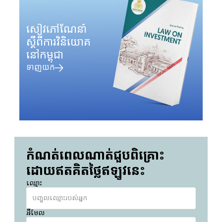
សៀវភៅណែនាំ
ស្តីពីការវិនិយោគ
នៅកម្ពុជា
ទាញយក
កំណត់ពេលណាត់ជួបពិគ្រោះ
ដោយឥតគិតថ្លៃឥឡូវនេះ
ឈ្មោះ
អ៊ីមែល