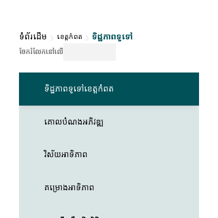
ទំព័រដើម
ទិដ្ឋភាពទូទៅ
ខេត្តកំពត
ចែករំលែកនៅលើ
ទិដ្ឋភាពទូទៅខេត្តកំពត
គោលបំណងអភិវឌ្ឍ
វិស័យអាទិភាព
គម្រោងអាទិភាព