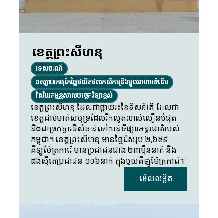
ខេត្តព្រះសីហនុ
ទេសចរណ៍
ឧស្សាហកម្ម­­­­កែច្នៃផលិតផលកសិកម្មនិងម្ហូបអាហារទំនើប
វិស័យកម្មន្តសាលបច្ចេកវិទ្យាខ្ពស់
ខេត្តព្រះសីហនុ ដែលជាផ្កាយរះនៃទិសនិរតី ដែលជា
ខេត្តជាប់មាត់សមុទ្រដែលរីកលូតលាស់លឿនបំផុត 
និងជាច្រកទ្វារដ៏សំខាន់ទៅកាន់ទីផ្សារអន្តរជាតិរបស់
កម្ពុជា។ ខេត្តព្រះសីហនុ មានផ្ទៃដីសរុប ២,៦៥៩ 
គីឡូម៉ែត្រការ៉េ មានប្រជាជនជាង ២៣ម៉ឺននាក់ និង
ដង់ស៊ីតេប្រជាជន ១១៦នាក់ ក្នុងមួយគីឡូម៉ែត្រការ៉េ។
មើលលម្អិត