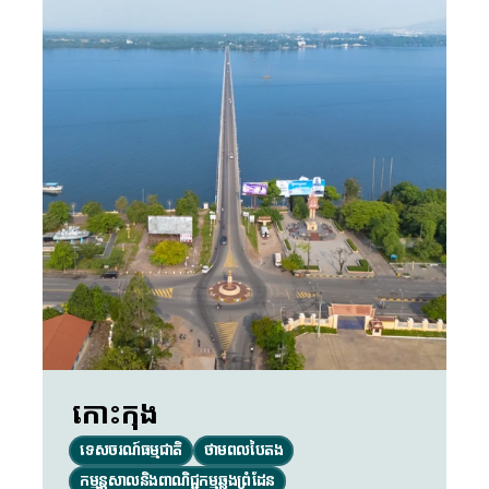
កោះកុង
ទេសចរណ៍ធម្មជាតិ
ថាមពលបៃតង
កម្មន្តសាល​និងពាណិជ្ជកម្មឆ្លងព្រំដែន