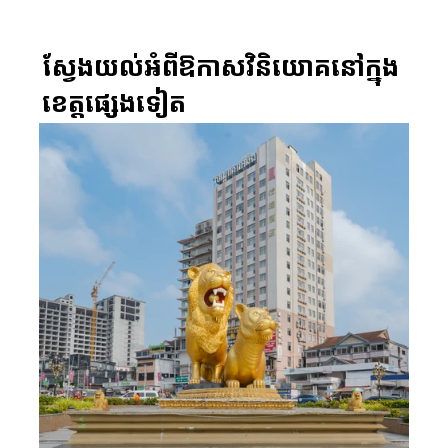
មើលលម្អិត
ស្វែងយល់អំពីឱកាសវិនិយោគនៅក្នុង
ខេត្តផ្សេងទៀត