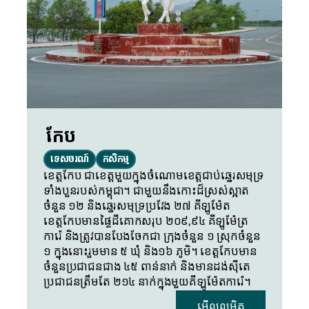
កែប
ទេសចរណ៍
កសិកម្ម
ខេត្តកែប ជាខេត្តមួយក្នុងចំណោមខេត្តជាប់ឆ្នេរសមុទ្រ
ទាំងបួនរបស់កម្ពុជា។ ជាមួយនឹងកោះដ៏ស្រស់ស្អាត
ចំនួន ១២ និងឆ្នេរសមុទ្រប្រវែង ២៧ គីឡូម៉ែត 
ខេត្តកែបមានផ្ទៃដីគោកសរុប ២០៩,៩៤ គីឡូម៉ែត្រ
ការ៉េ និងត្រូវបានបែងចែកជា ក្រុងចំនួន ១ ស្រុកចំនួន 
១ ក្នុងនោះរួមមាន ៥ ឃុំ និង១៦ ភូមិ។ ខេត្តកែបមាន
ចំនួនប្រជាជនជាង ៤៥ ពាន់នាក់ និងមានដង់ស៊ីតេ 
ប្រជាជនត្រឹមតែ ២១៤ នាក់ក្នុងមួយគីឡូម៉ែតការ៉េ។
មើលលម្អិត