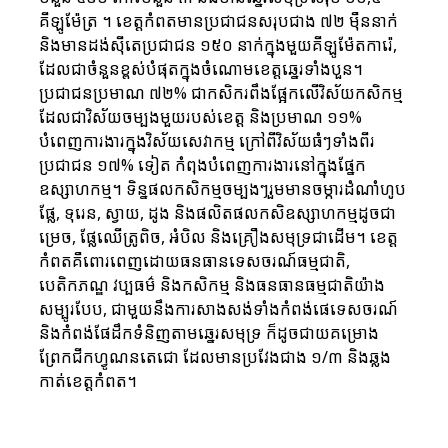
គីឡូម៉ែត្រ ។ ខេត្តកំពតមានប្រជាជនសរុបជាង ៧២ ម៉ឺននាក់
និងមានដង់ស៊ីតេប្រជាជន ១៥០ នាក់ក្នុងមួយគីឡូម៉ែតការ៉េ,
ដែលជាចំនួនខ្ពស់បំផុតក្នុងចំណោមខេត្តឆ្នេរទាំងបួន។
ប្រជាជនប្រមាណ ៧២% ជាកសិករពឹងផ្អែកលើវិស័យកសិកម្ម
ដែលជាវិស័យចម្បងមួយរបស់ខេត្ត និងប្រមាណ ១១%
បំពេញការងារក្នុងវិស័យសេវាកម្ម ក្រៅពីវិស័យធំៗទាំងពីរ
ប្រជាជន ១៧% ទៀត កំពុងបំពេញការងារនៅក្នុងផ្នែក
ឧស្សាហកម្ម។ ទិន្នផលកសិកម្មចម្បងៗរួមមានចម្ការដំណាំហូប
ផ្លែ, ទុរេន, ស្វាយ, ដូង និងផលិតផលកសិឧស្សាហកម្មដូចជា
ម្រេច​, ផ្លែឈើត្រូពិច, អំបិល និងគ្រឿងសមុទ្រជាដើម។ ខេត្ត
កំពតគឺពោរពេញដោយធនធានទេសចរណ៍ធម្មជាតិ,
បេតិកភណ្ឌ វប្បធម៌ និងកសិកម្ម និងធនធានធម្មជាតិយ៉ាង
សម្បូរបែប, ជាមួយនឹងការសាងសង់ទាំងកំពង់ផេទេសចរណ៍
និងកំពង់ផែដឹកទំនិញតាមឆ្នេរសមុទ្រ ក៏ដូចជាយគម្រោង
ព្រែកជីកហ្វូណនតេជោ ដែលមានប្រវែងជាង ១/៣ និងឆ្លង
កាត់ខេត្តកំពត។