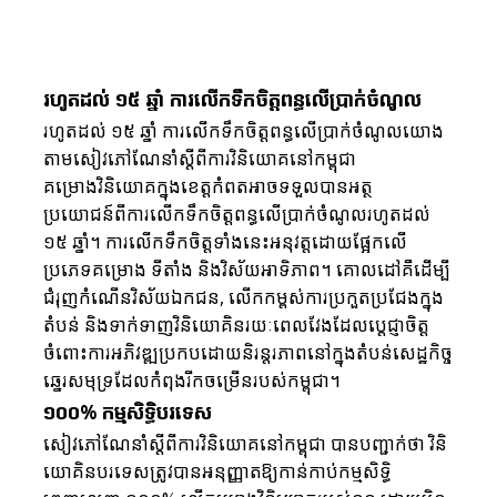
ចិន (CCFTA) និង កិច្ចព្រមព្រៀងពាណិជ្ជកម្ម
សេរីទ្វេភាគីកម្ពុជា-កូរ៉េខាងត្បូង (CKFTA)
រហូតដល់ ១៥ ឆ្នាំ ការលើកទឹកចិត្តពន្ធលើប្រាក់ចំណូល
រហូតដល់ ១៥ ឆ្នាំ ការលើកទឹកចិត្តពន្ធលើប្រាក់ចំណូលយោង
តាមសៀវភៅណែនាំស្តីពីការវិនិយោគនៅកម្ពុជា 
គម្រោងវិនិយោគក្នុងខេត្តកំពតអាចទទួលបានអត្ថ
ប្រយោជន៍ពីការលើកទឹកចិត្តពន្ធលើប្រាក់ចំណូលរហូតដល់ 
១៥ ឆ្នាំ។ ការលើកទឹកចិត្តទាំងនេះអនុវត្តដោយផ្អែកលើ
ប្រភេទគម្រោង ទីតាំង និងវិស័យអាទិភាព។ គោលដៅគឺដើម្បី
ជំរុញកំណើនវិស័យឯកជន, លើកកម្ពស់ការប្រកួតប្រជែងក្នុង
តំបន់ និងទាក់ទាញវិនិយោគិនរយៈពេលវែងដែលប្តេជ្ញាចិត្ត
ចំពោះការអភិវឌ្ឍប្រកបដោយនិរន្តរភាពនៅក្នុងតំបន់សេដ្ឋកិច្ច
ឆ្នេរសមុទ្រដែលកំពុងរីកចម្រើនរបស់កម្ពុជា។
១០០% កម្មសិទ្ធិបរទេស
សៀវភៅណែនាំស្តីពីការវិនិយោគនៅកម្ពុជា បានបញ្ជាក់ថា វិនិ
យោគិនបរទេសត្រូវបានអនុញ្ញាតឱ្យកាន់កាប់កម្មសិទ្ធិ