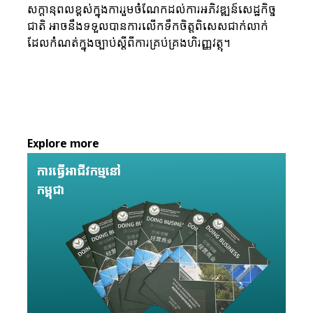
សក្ដានុពលខ្ពស់ក្នុងការរួមចំណែកដល់ការអភិវឌ្ឍន៍សេដ្ឋកិច្ច
ជាតិ អាចនឹងទទួលបានការលើកទឹកចិត្តពិសេសជាក់លាក់
ដែលកំណត់ក្នុងច្បាប់ស្តីពីការគ្រប់គ្រងហិរញ្ញវត្ថុ។
Explore more
ការធ្វើអាជីវកម្មនៅ
កម្ពុជា