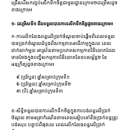
ជ្រើសរើសកញ្ចប់លើកទឹកចិត្តជាមូលដ្ឋានក្រោម​២ជម្រើសដូច
ខាងក្រោម៖
១- ជម្រើសទី១ នឹងទទួលបានការលើកទឹកចិត្តដូចខាងក្រោម៖
ក-ការលើកលែងពន្ធលើប្រាក់ចំណូលចាប់ផ្តើមពីពេលទទួល
បានប្រាក់ចំណូលដំបូងពីសកម្មភាពអាជីវកម្មក្នុងរយៈពេល
ជាក់លាក់មួយ អាស្រ័យតាមប្រភេទសកម្មភាពវិនិយោគដែល
មានចែងក្នុងបញ្ជីសកម្មភាពវិនិយោគនៃឧបសម្ព័ន្ធ២ នៃ
អនុក្រឹត្យដូចខាងក្រោម៖
៩ (ប្រាំបួន) ឆ្នាំសម្រាប់ក្រុមទី១
៦ (ប្រាំមួយ) ឆ្នាំសម្រាប់ក្រុមទី២
៣ (បី) ឆ្នាំសម្រាប់ក្រុមទី៣
ខ-សិទ្ធិទទួលបានការលើកទឹកចិត្តក្នុងការបង់ពន្ធលើប្រាក់
ចំណូល តាមអត្រាកំណើនតាមពេលធៀបទៅនឹងប្រាក់ពន្ធត្រូវ
បង់សរុប បន្ទាប់ពីផុតរយៈពេលលើកលែងពន្ធលើប្រាក់