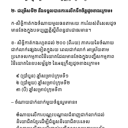
២- ជម្រើសទី២ នឹងទទួលបានការលើកទឹកចិត្តដូចខាងក្រោម៖
ក-សិទ្ធិកាត់កងចំណាយមូលធនតាមរយៈការរំលស់ពិសេសដូច
មានចែងក្នុងបទប្បញ្ញត្តិស្តីពីពន្ធដារជាធរមាន។
ខ- សិទ្ធិកាត់កងរហូតដល់ ២០០ (ពីររយ) ភាគរយនៃចំណាយ
ជាក់លាក់ផ្សេងទៀតក្នុងរយៈពេលជាក់លាក់ អាស្រ័យតាម
ប្រភេទសកម្មភាពវិនិយោគដែលមានចែងក្នុងបញ្ជីសកម្មភាព
វិនិយោគនៃឧបសម្ព័ន្ធ២ នៃអនុក្រឹត្យដូចខាងក្រោម៖
៩ (ប្រាំបួន) ឆ្នាំសម្រាប់ក្រុមទី១
៦ (ប្រាំមួយ) ឆ្នាំសម្រាប់ក្រុមទី២
៣ (បី) ឆ្នាំសម្រាប់ក្រុមទី៣
– ចំណាយជាក់លាក់មួយចំនួនរួមមាន៖
ចំណាយលើការបណ្តុះបណ្តាលជំនាញជាក់លាក់ដល់
និយោជិតខ្មែរដើម្បីជំនួសនិយោជិតបរទេស