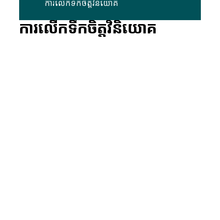
ការលើកទឹកចិត្តវិនិយោគ
ការលើកទឹកចិត្តវិនិយោគ
រហូតដល់ ១៥ ឆ្នាំ
ការលើកទឹកចិត្តពន្ធលើប្រាក់ចំណូល