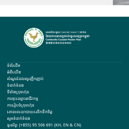
ទំព័រដើម
អំពីយើង
សំណួរដែលសួរញឹកញាប់
ទំនាក់ទំនង
ទីតាំងក្រុមហ៊ុន
ការចុះឈ្មោះអាជីវកម្ម
ការរៀបចំក្រុមហ៊ុន
គោលនយោបាយលើកទឹកចិត្ត
សូមទំនាក់ទំនង
ទូរស័ព្ទ: (+855) 95 506 691 (KH, EN & CN)