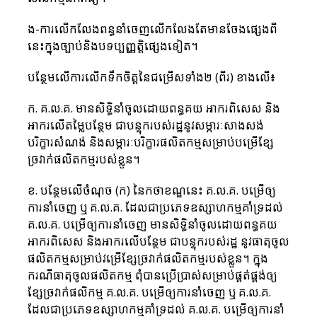
ង-ការលើកលែងពន្ធនាំចេញលើកលែងតែមានចែងផ្សេងពី
នេះក្នុងច្បាប់និងបទប្បញ្ញត្តិផ្សេងទៀត។
បន្ថែមលើការលើកទឹកចិត្តនៃជម្រើសទាំង២ (ពីរ) ខាងលើ៖
ក. គ.ល.គ. មានសិទ្ធិនាំចូលដោយពន្ធគយ អាករពិសេស និង
អាករលើតម្លៃបន្ថែម ជាបន្ទុករបស់រដ្ឋនូវសម្ភារៈសាងសង់ 
បរិក្ខារសំណង់ និងសម្ភារៈបរិក្ខារផលិតកម្មសម្រាប់បម្រើខ្សែ
ច្រវាក់ផលិតកម្មរបស់ខ្លួន។
ខ. បន្ថែមលើចំណុច (ក) នៃកថាខណ្ឌនេះ គ.ល.គ. បម្រើឲ្យ
ការនាំចេញ ឬ គ.ល.គ. ដែលជាប្រភេទឧស្សាហកម្មគាំទ្រដល់ 
គ.ល.គ. បម្រើឲ្យការនាំចេញ មានសិទ្ធិនាំចូលដោយពន្ធគយ 
អាករពិសេស និងអាករលើបន្ថែម ជាបន្ទុករបស់រដ្ឋ នូវធាតុចូល
ផលិតកម្មសម្រាប់វម្រើខ្សែច្រវាក់ផលិតកម្មរបស់ខ្លួន។ ក្នុង
ករណីធាតុចូលផលិតកម្ម ពុំបានប្រើប្រាស់សម្រាប់ផ្គត់ផ្គង់ឲ្យ
ខ្សែច្រវាក់ផលិកម្ម គ.ល.គ. បម្រើឲ្យការនាំចេញ ឬ គ.ល.គ. 
ដែលជាប្រភេទឧស្សាហកម្មគាំទ្រដល់ គ.ល.គ. បម្រើឲ្យការនាំ