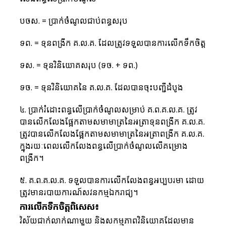
បចស​. = ប្រាក់ចំណូលជាប់ពន្ធសរុប
ទព. = ទុនពង្រីក គ.ល.គ. ដែលត្រូវទទួលបានការលើកទឹកចិត្ត
ទស. = ទុនវិនិយោគសរុប (ទច. + ទព.)
ទច. = ទុនវិនិយោគនៃ គ.ល.គ. ដែលបានចុះបញ្ជីដំបូង
៤. ប្រាក់រំដោះពន្ធលើប្រាក់ចំណូលសម្រាប់ គ.ព.គ.ល.គ. ត្រូវ
បានលើកលែងផ្អែកតាមសមាមាត្រនៃអត្រាទុនពង្រីក គ.ល.គ. 
ត្រូវបានលើកលែងផ្អែកតាមសមាមាត្រនៃអត្រាពង្រីក គ.ល.គ. 
ក្នុងរយៈពេលលើកលែងពន្ធលើប្រាក់ចំណូលលើគម្រោង
ពង្រីក។
៥. គ.ព.គ.ល.គ. ទទួលបានការលើកលែងពន្ធអប្បបរមា ដោយ
ត្រូវមានរបាយការណ៍សវនកម្មឯករាជ្យ។
ការលើកទឹកចិត្តពិសេស៖
វិស័យជាក់លាក់ណាមួយ និងសកម្មភាពវិនិយោគដែលមាន