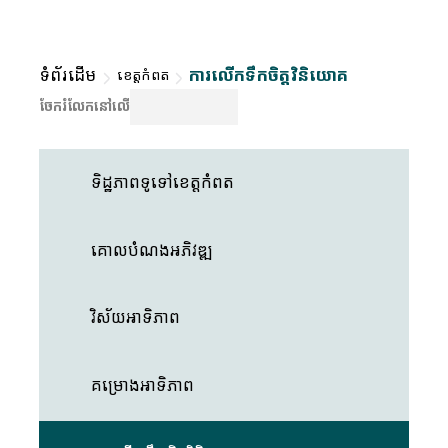
ទំព័រដើម
ការលើកទឹកចិត្តវិនិយោគ
ខេត្តកំពត
ចែករំលែកនៅលើ
ទិដ្ឋភាពទូទៅខេត្តកំពត
គោលបំណងអភិវឌ្ឍ
វិស័យអាទិភាព
គម្រោងអាទិភាព