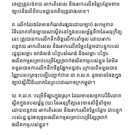
ចេញត្រូវបង់គយ អាករពិសេស និងអាករលើតម្លៃបន្ថែមតាម
ច្បាប់និងលិខិតបទដ្ឋានគតិយុត្តជាធរមាន។
គ. លើកលែងតែមានកំណត់ផ្សេងដោយច្បាប់ សកម្មភាព
វិនិយោគទាំងឡាយណាស្ថិតនៅក្នុងឧបសម្ព័ន្ធទី៣នៃអនុក្រឹត្យ
នេះ ត្រូវបានការលើកទឹកចិត្តលើការនាំចូល ដោយអាករ
ពន្ធគយ អាករពិសេស និងអាករលើតម្លៃបន្ថែមជាបន្ទុករបស់
រដ្ឋនូវសម្ភារៈសាង់សង់ បរិក្ខារសំណង់ និងសម្ភារៈបរិក្ខារ
ផលិតកម្មសម្រាប់បម្រើខ្សែច្រវាក់ផលិតកម្មរបស់ខ្លួន តែមិន
ទទួលបានការលើកទឹកចិត្តផ្នែកពន្ធដារ ក្រោយពីទទួលបាន
វិញ្ញាបនបត្រចុះបញ្ជីបញ្ជាក់ឋានៈជា គ.ល.គ. ដូចមានចែងក្នុង
ច្បាប់ស្តីពីវិនិយោគនៃព្រះរាជាណាចក្រកម្ពុជា។
ឃ. គ.ល.គ. បម្រើទីផ្សារក្នុងស្រុក ដែលមានសម្មភាពវិនិយោគ
ស្ថិតក្នុងឧបសម្ព័ន្ធ (ឃ) នៃអនុក្រឹត្យនេះមានសិទ្ធិនាំចូល 
ដោយពន្ធគយ អាករពិសេស និងអាករលើតម្លៃបន្ថែម ជាបន្ទុក
របស់រដ្ឋ នូវធាតុចូលផលិតកម្មសម្រាប់បម្រើខ្សែច្រវាក់
ផលិតកម្មរបស់ខ្លួន។