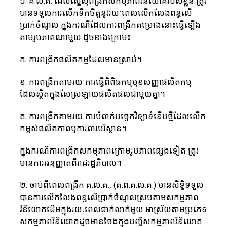
១. គ.ល.គ. ដែលស្នើសុំពង្រីកសកម្មភាពវិនិយោគរបស់ខ្លួន ត្រូវ
បានទទួលការលើកទឹកចិត្តនូវរយៈពេលលើកលែងពន្ធលើ
ប្រាក់ចំណូល ក្នុងករណីដែលការពង្រីកគម្រោងនោះធ្វើឡើង
តាមរូបភាពណាមួយ ដូចខាងក្រោម៖
ក. ការពង្រីកផលិតកម្មដែលមានស្រាប់។
ខ. ការពង្រីកតាមរយៈការធ្វើពិពិធកម្មមុខសញ្ញាផលិតកម្ម
ដែលស្ថិតក្នុងសែស្រឡាយផលិតផលជាមួយគ្នា។
គ. ការពង្រីកតាមរយៈការបំពាក់បច្ចេកវិទ្យាទំនើបថ្មីដែលលើក
កម្ពស់ផលិតភាពឫការពារបរិស្ថាន។ 
ក្នុងករណីការពង្រីកសកម្មភាពក្រោមរូបភាពផ្សេងទៀត ត្រូវ
មានការអនុញ្ញាតពីរាជរដ្ឋភិបាល។
២. ចាប់ពីពេលពង្រីក គ.ល.គ., (គ.ព.គ.ល.គ.) មានសិទ្ធិទទួល
បានការលើកលែងពន្ធលើប្រាក់ចំណូលស្របតាមសកម្មភាព
វិនិយោគដើមក្នុងរយៈពេលជាក់លាក់មួយ អាស្រ័យតាមប្រភេទ
សកម្មភាពវិនិយោគដូចមានចែងក្នុងបញ្ជីសកម្មភាពវិនិយោគ