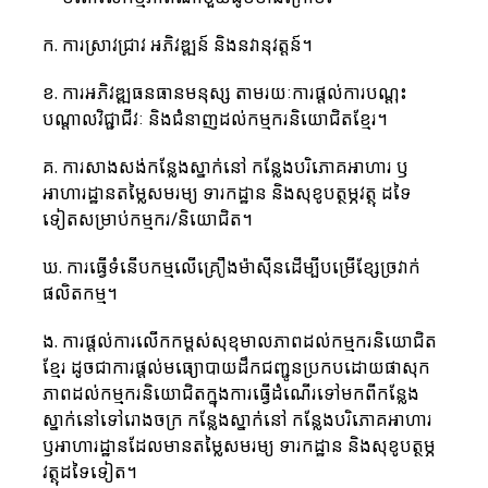
​ក. ការស្រាវជ្រាវ អភិវឌ្ឍន៍ និងនវានុវត្តន៍។
ខ. ការអភិវឌ្ឍធនធានមនុស្ស តាមរយៈការផ្តល់ការបណ្តុះ
បណ្តាលវិជ្ជាជីវៈ និងជំនាញដល់កម្មករនិយោជិតខ្មែរ។
គ. ការសាងសង់កន្លែងស្នាក់នៅ កន្លែងបរិភោគអាហារ ឫ
អាហារដ្ឋានតម្លៃសមរម្យ ទារកដ្ឋាន និងសុខូបត្ថម្ភវត្ថុ ដទៃ
ទៀតសម្រាប់កម្មករ/និយោជិត។
ឃ. ការធ្វើទំនើបកម្មលើគ្រឿងម៉ាស៊ីនដើម្បីបម្រើខ្សែច្រវាក់
ផលិតកម្ម។
ង. ការផ្តល់ការលើកកម្ពស់សុខុមាលភាពដល់កម្មករនិយោជិត
ខ្មែរ ដូចជាការផ្តល់មធ្យោបាយដឹកជញ្ជូនប្រកបដោយផាសុក
ភាពដល់កម្មករនិយោជិតក្នុងការធ្វើដំណើរទៅមកពីកន្លែង
ស្នាក់នៅទៅរោងចក្រ កន្លែងស្នាក់នៅ កន្លែងបរិភោគអាហារ 
ឫអាហារដ្ឋានដែលមានតម្លៃសមរម្យ ទារកដ្ឋាន និងសុខូបត្ថម្ភ
វត្ថុដទៃទៀត។