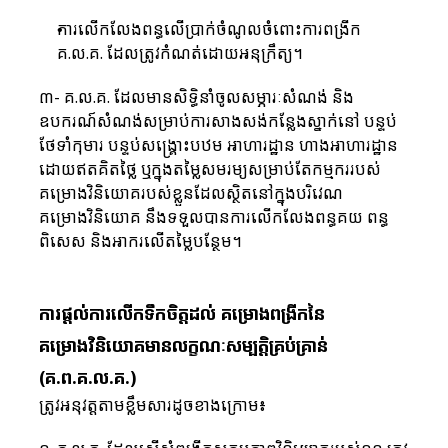
ការលើកលែងពន្ធលើប្រាក់ចំណូលចំពោះការពង្រីក 
គ.ល.គ. ដែលត្រូវកំណត់ដោយអនុក្រឹត្យ។
៣- គ.ល.គ. ដែលមានសិទ្ធិនាំចូលសម្ភារៈសំណង់ និង
ឧបករណ៍សំណង់សម្រាប់ការសាងសង់កន្លែងស្នាក់នៅ បន្ទប់
ថែទាំកុមារ បន្ទប់សង្គ្រោះបឋម អាហារដ្ឋាន ហាងអាហារដ្ឋាន
ដោយឥតគិតថ្លៃ ឬក្នុងតម្លៃសមរម្យសម្រាប់តែកម្មកររបស់
គម្រោងវិនិយោគរបស់ខ្លួនដែលស្ថិតនៅក្នុងបរិវេណ
គម្រោងវិនិយោគ នឹងទទួលបានការលើកលែងពន្ធគយ ពន្ធ
ពិសេស និងអាករលើតម្លៃបន្ថែម។
ការផ្តល់ការលើកទឹកចិត្តដល់ គម្រោងពង្រីកនៃ
គម្រោងវិនិយោគមានលក្ខណៈសម្បត្តិគ្រប់គ្រាន់ 
(គ.ព.គ.ល.គ.)
ត្រូវអនុវត្តតាមខ្លឹមសារដូចខាងក្រោម៖