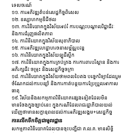
ទេសចរណ៍
១១. ការអភិវឌ្ឍតំបន់សេដ្ឋកិច្ចពិសេស
១២. ឧស្សាហកម្មឌីជីថល
១៣. ការវិនិយោគក្នុងវិស័យអប់រំ ការបណ្តុះបណ្តាលវិជ្ជាជីវៈ 
និងការជំរុញផលិតភាព
១៤. ការវិនិយោគក្នុងវិស័យសុខាភិបាល
១៥. ការអភិវឌ្ឍហេដ្ឋាហរចនាសម្ព័ន្ធរូបវន្ត
១៦. ការវិនិយោគក្នុងវិស័យឡូជីស្ទីក
១៧. ការវិនិយោគក្នុងការគ្រប់គ្រង ការការពារបរិស្ថាន និងការ
អភិរក្សជីវៈចម្រុះ និងសេដ្ឋកិច្ចចក្រា
១៨. ការវិនិយោគក្នុងវិស័យថាមពលបៃតង បច្ចេកវិទ្យាដែលរួម
ចំណែកដល់ការបន្សាំ និងការកាត់បន្ថយការប្រែប្រួលអាកាស
ធាតុ
១៩. វិស័យនិងសកម្មភាពវិនិយោគផ្សេងទៀតដែលមិន
មានចែងក្នុងច្បាប់នេះ ក្នុងករណីដែលរាជរដ្ឋាភិបាលយល់
ឃើញថាមានសក្តានុពលដល់ការអភិវឌ្ឍសង្គម+សេដ្ឋកិច្ច
ការលើកទឹកចិត្តជាមូលដ្ឋាន
សកម្មភាពវិនិយោគដែលបានចុះបញ្ជីជា គ.ល.គ. មានសិទ្ធិ