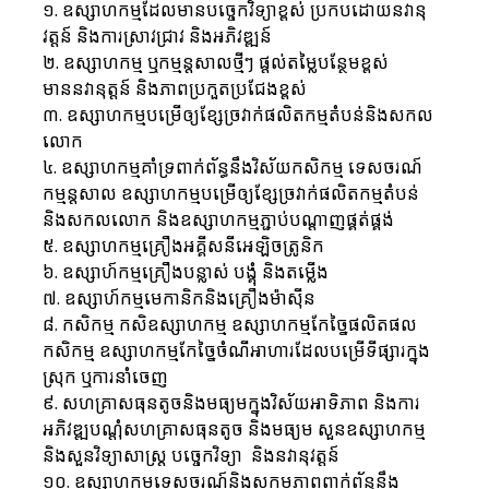
១. ឧស្សាហកម្មដែលមានបច្ចេកវិទ្យាខ្ពស់ ប្រកបដោយនវានុ
វត្តន៍ និងការស្រាវជ្រាវ និងអភិវឌ្ឍន៍
២. ឧស្សាហកម្ម ឬកម្មន្តសាលថ្មីៗ ផ្តល់តម្លៃបន្ថែមខ្ពស់ 
មាននវានុត្តន៍ និងភាពប្រកួតប្រជែងខ្ពស់
៣. ឧស្សាហកម្មបម្រើឲ្យខ្សែច្រវាក់ផលិតកម្មតំបន់និងសកល
លោក
៤. ឧស្សាហកម្មគាំទ្រពាក់ព័ន្ធនឹងវិស័យកសិកម្ម ទេសចរណ៍ 
កម្មន្តសាល ឧស្សាហកម្មបម្រើឲ្យខ្សែច្រវាក់ផលិតកម្មតំបន់ 
និងសកលលោក និងឧស្សាហកម្មភ្ជាប់បណ្តាញផ្គត់ផ្គង់
៥. ឧស្សាហកម្មគ្រឿងអគ្គីសនីអេឡិចត្រូនិក
៦. ឧស្សាហ៍កម្មគ្រឿងបន្លាស់ បង្គុំ និងតម្លើង
៧. ឧស្សាហ៍កម្មមេកានិកនិងគ្រឿងម៉ាស៊ីន
៨. កសិកម្ម កសិឧស្សាហកម្ម ឧស្សាហកម្មកែច្នៃផលិតផល
កសិកម្ម ឧស្សាហកម្មកែច្នៃចំណីអាហារដែលបម្រើទីផ្សារក្នុង
ស្រុក ឬការនាំចេញ
៩. សហគ្រាសធុនតូចនិងមធ្យមក្នុងវិស័យអាទិភាព និងការ
អភិវឌ្ឍបណ្តុំសហគ្រាសធុនតូច និងមធ្យម សួនឧស្សាហកម្ម 
និងសួនវិទ្យាសាស្រ្ត បច្ចេកវិទ្យា  និងនវានុវត្តន៍
១០. ឧស្សាហកម្មទេសចរណ៍និងសកម្មភាពពាក់ព័ន្ធនឹង