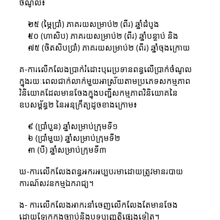
ចំណូល៖
២៥ (ម្ភៃប្រាំ) ភាគរយសម្រាប់២ (ពីរ) ឆ្នាំដំបូង
៥០ (ហាសិប) ភាគរយសម្រាប់២ (ពីរ) ឆ្នាំបន្ទាប់ និង
៧៥ (ចិតសិបប្រាំ) ភាគរយសម្រាប់២ (ពីរ) ឆ្នាំចុងក្រោយ
គ-ការលើកលែងប្រាក់រំដោះបុរេប្រទានពន្ធលើប្រាក់ចំណូល
ក្នុងរយៈពេលជាក់លាក់មួយអាស្រ័យតាមប្រភេទសកម្មភាព
វិនិយោគដែលមានចែងក្នុងបញ្ជីសកម្មភាពវិនិយោគនៃ
ឧបសម្ព័ន្ធ២ នៃអនុក្រឹត្យដូចខាងក្រោម៖
៩ (ប្រាំបួន) ឆ្នាំសម្រាប់ក្រុមទី១
៦ (ប្រាំមួយ) ឆ្នាំសម្រាប់ក្រុមទី២
៣ (បី) ឆ្នាំសម្រាប់ក្រុមទី៣
ឃ-ការលើកលែងពន្ធអករអប្បបរមាដោយត្រូវមានរបាយ
ការណ៍សវនកម្មឯករាជ្យ។
ង- ការលើកលែងអាករនាំចេញលើកលែងតែមានចែង
ដោយឡែកក្នុងច្បាប់និងបទប្បញ្ញត្តិផ្សេងទៀត។