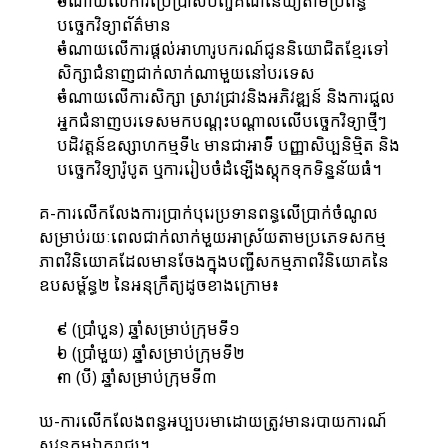
ចំណាយលើការប្រើប្រាស់បញ្ចីគណនេយ្យតាមប្រព័ន្ធ
បច្ចេកវិទ្យាព័ត៌មាន
ចំណាយលើការផ្តល់អាហារូបករណ៍ជូននិយោជិតខ្មែរទៅ
សិក្សាជំនាញជាក់លាក់ណាមួយនៅបរទេស
ចំណាយលើការសិក្សា ស្រាវជ្រាវនិងអភិវឌ្ឍន៍ និងការជួល
អ្នកជំនាញបរទេសមកបណ្តុះបណ្តាលលើបច្ចេកវិទ្យាថ្មីៗ
បដិវត្តន៍ឧស្សាហកម្មទី៤ មានជាអាទី៍ បញ្ញាសិប្បនិម្មិត និង
បច្ចេកវិទ្យារ៉ូបូត ឬការរៀបចំដំឡើងស្តុកទុកទិន្នន័យធំ។
គ-ការលើកលែងការប្រាក់បុរេប្រទានពន្ធលើប្រាក់ចំណូល
សម្រាប់រយៈពេលជាក់លាក់មួយអាស្រ័យតាមប្រភេទសកម្ម
ភាពវិនិយោគដែលមានចែងក្នុងបញ្ជីសកម្មភាពវិនិយោគនៃ
ឧបសម្ព័ន្ធ២ នៃអនុក្រឹត្យដូចខាងក្រោម៖
៩ (ប្រាំបួន) ឆ្នាំសម្រាប់ក្រុមទី១
៦ (ប្រាំមួយ) ឆ្នាំសម្រាប់ក្រុមទី២
៣ (បី) ឆ្នាំសម្រាប់ក្រុមទី៣
ឃ-ការលើកលែងពន្ធអប្បបរមាដោយត្រូវមានរបាយការណ៍
សវនកម្មឯករាជ្យ។