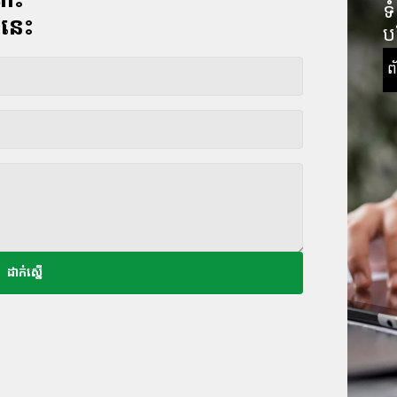
រោះ
ទំ
នេះ
ប
ព
ដាក់ស្នើ