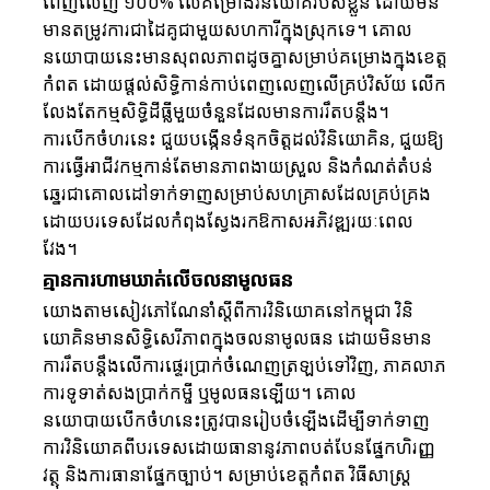
ពេញលេញ ១០០% លើគម្រោងវិនិយោគរបស់ខ្លួន ដោយមិន
មានតម្រូវការជាដៃគូជាមួយសហការីក្នុងស្រុកទេ។ គោល
នយោបាយនេះមានសុពលភាពដូចគ្នាសម្រាប់គម្រោងក្នុងខេត្ត
កំពត ដោយផ្តល់សិទ្ធិកាន់កាប់ពេញលេញលើគ្រប់វិស័យ លើក
លែងតែកម្មសិទ្ធិដីធ្លីមួយចំនួនដែលមានការរឹតបន្តឹង។ 
ការបើកចំហរនេះ ជួយបង្កើនទំនុកចិត្តដល់វិនិយោគិន, ជួយឱ្យ
ការធ្វើអាជីវកម្មកាន់តែមានភាពងាយស្រួល និងកំណត់តំបន់
ឆ្នេរជាគោលដៅទាក់ទាញសម្រាប់សហគ្រាសដែលគ្រប់គ្រង
ដោយបរទេសដែលកំពុងស្វែងរកឱកាសអភិវឌ្ឍរយៈពេល
វែង។
គ្មានការហាមឃាត់លើចលនាមូលធន
យោងតាមសៀវភៅណែនាំស្តីពីការវិនិយោគនៅកម្ពុជា វិនិ
យោគិនមានសិទ្ធិសេរីភាពក្នុងចលនាមូលធន ដោយមិនមាន
ការរឹតបន្តឹងលើការផ្ទេរប្រាក់ចំណេញត្រឡប់ទៅវិញ, ភាគលាភ 
ការទូទាត់សងប្រាក់កម្ចី ឬមូលធនឡើយ។ គោល
នយោបាយបើកចំហនេះត្រូវបានរៀបចំឡើងដើម្បីទាក់ទាញ
ការវិនិយោគពីបរទេសដោយធានានូវភាពបត់បែនផ្នែកហិរញ្ញ
វត្ថុ និងការធានាផ្នែកច្បាប់។ សម្រាប់ខេត្តកំពត វិធីសាស្រ្ត