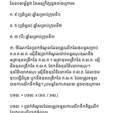
នៃឧបសម្ព័ន្ធ២ នៃអនុក្រឹត្យដូចខាងក្រោម៖
ក. ៩ (ប្រាំបួន) ឆ្នាំសម្រាប់ក្រុមទី១
ខ. ៦ (ប្រាំមួយ) ឆ្នាំសម្រាប់ក្រុមទី២
គ. ៣ (បី) ឆ្នាំសម្រាប់ក្រុមទី៣
៣. ចំណែកនៃប្រាក់ចំណូលដែលត្រូវលើកលែងពន្ធសម្រាប់ 
គ.ព.គ.ល.គ. ស្មើនឹងប្រាក់ចំណូលជាប់ពន្ធសរុបគុណនឹង
អត្រាទុនពង្រីកនៃ គ.ល.គ.។ អត្រាទុនពង្រីកនៃ​ គ.ល.គ. ស្មើ
នឹងទុនពង្រីកនៃ គ.ល.គ. ចែកនឹងទុនវិនិយោគសរុប។ 
ទុនវិនិយោគសរុប ស្មើនឹងទុនវិនិយោគនៃ គ.ល.គ. ដែលបាន
ចុះបញ្ជីដំបូង បូកនឹងទុនពង្រីកនៃ គ.ល.គ. ដែលត្រូវទទួល
បានការលើកទឹកចិត្ត។ រូបមន្តនៃការគណនា ដូចខាងក្រោម៖
បចល. = បចស. x (ទព. / ទស.)
បចល​.​ = ប្រាក់ចំណូលដែលត្រូវទទួលការលើកទឹកចិត្តលើក
លែងពន្ធលើប្រាក់ចំណូល