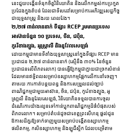
នេះជួយបង្កើនទំនុកចិត្តវិនិយោគិន និងលើកកម្ពស់ការប្រកួត
ប្រជែងក្នុងតំបន់ ដែលជាទិសដៅសម្រាប់ការអភិវឌ្ឍសេដ្ឋកិច្ច
ជាយុទ្ធសាស្ត្រ និងរយៈពេលវែង។
២,២៧ ពាន់លាននាក់ ទីផ្សារ RCEP រួមមានប្រទេស
អាស៊ានចំនួន ១០ ប្រទេស, ចិន, ជប៉ុន, 
កូរ៉េខាងត្បូង, អូស្រ្តាលី និងនូវែលសេឡង់
ដោយកម្ពុជាមានទីតាំងយុទ្ធសាស្ត្រនៅក្នុងទីផ្សារ RCEP មាន
ប្រជាជន ២,២៧ ពាន់លាននាក់ (ស្មើនឹង ៣០% នៃចំនួន
ប្រជាជនលើពិភពលោក) បានធ្វើឱ្យកម្ពុជាក្លាយជាច្រកសំខាន់
ដែលមានឥទ្ធិពលសម្រាប់ឧស្សាហកម្មផ្អែកលើការនាំចេញ។ 
តាមរយៈការកាត់បន្ថយពន្ធ និងការសម្រួលដល់ច្បាប់
ពាណិជ្ជកម្មជាមួយអាស៊ាន, ចិន, ជប៉ុន, កូរ៉េខាងត្បូង, អូ
ស្រា្តលី និងនូវែលសេឡង់, វិនិយោគិនទទួលបានការចូល
ដំណើរការយ៉ាងរលូនទៅកាន់ប្លុកពាណិជ្ជកម្មដ៏ធំបំផុតរបស់
ពិភពលោក។ សម្រាប់តំបន់ដូចជាខេត្តព្រះសីហនុ ផ្តល់ជូន
ឱកាសដ៏គួរឱ្យទាក់ទាញមួយសម្រាប់បង្កើតឧស្សាហកម្ម
ផលិតកម្ម, កសិឧស្សាហកម្ម និងឡូជីស្ទីក ដែលបម្រើតាម