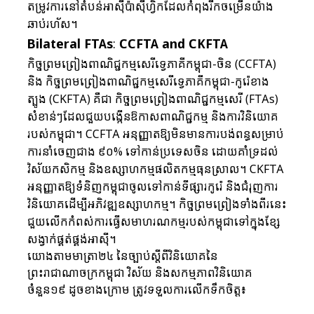
តម្រូវការនៅតំបន់អាស៊ីប៉ាស៊ីហ្វិកដែលកំពុងរីកចម្រើនយ៉ាង
ឆាប់រហ័ស។
Bilateral FTAs
: 
CCFTA and CKFTA
កិច្ចព្រមព្រៀងពាណិជ្ជកម្មសេរីទ្វេភាគីកម្ពុជា-ចិន (CCFTA) 
និង កិច្ចព្រមព្រៀងពាណិជ្ជកម្មសេរីទ្វេភាគីកម្ពុជា-កូរ៉េខាង
ត្បូង (CKFTA) គឺជា កិច្ចព្រមព្រៀងពាណិជ្ជកម្មសេរី (FTAs) 
សំខាន់ៗដែលជួយបង្កើនឱកាសពាណិជ្ជកម្ម និងការវិនិយោគ
របស់កម្ពុជា។ CCFTA អនុញ្ញាតឱ្យមិនមានការបង់ពន្ធសម្រាប់
ការនាំចេញជាង ៩០% ទៅកាន់ប្រទេសចិន ដោយគាំទ្រដល់
វិស័យកសិកម្ម និងឧស្សាហកម្មផលិតកម្មធុនស្រាល។ CKFTA 
អនុញ្ញាតឱ្យទំនិញកម្ពុជាចូលទៅកាន់ទីផ្សារកូរ៉េ និងជំរុញការ
វិនិយោគដើម្បីអភិវឌ្ឍឧស្សាហកម្ម។ កិច្ចព្រមព្រៀងទាំងពីរនេះ 
ជួយលើកកំពស់ការធ្វើសមាហរណកម្មរបស់កម្ពុជាទៅក្នុងខ្សែ
សង្វាក់ផ្គត់ផ្គង់អាស៊ី។
យោងតាមមាត្រា២៤ នៃច្បាប់ស្តីពីវិនិយោគនៃ
ព្រះរាជាណាចក្រកម្ពុជា វិស័យ និងសកម្មភាពវិនិយោគ
ចំនួន១៩ ដូចខាងក្រោម ត្រូវទទួលការលើកទឹកចិត្ត៖