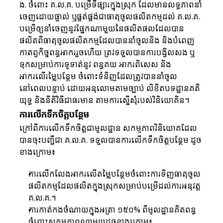
ង. ចំពោះ គ.ល.គ. បម្រើទីផ្សារក្នុងស្រុក ដែលមានលទ្ធភាពនាំ
ចេញដោយផ្ទាល់ ឬផ្គត់ផ្គង់ជាធាតុចូលផលិតកម្មដល់ គ.ល.គ. 
បម្រើឲ្យនាំចេញនូវផ្នែកណាមួយនៃផលិតផលដែលបាន
ផលិតពីធាតុចូលផលិតកម្មដែលបាននាំចូលនិង និងបំពេញ
កាតព្វកិច្ចពន្ធអាកររួចហើយ ត្រវទទួលបានការបង្វិលសង ឬ
ទុកសម្រាប់ការទូទាត់នូវ ពន្ធគយ អាករពិសេស និង
អាករលើរម្លៃបន្ថែម ចំពោះទំនិញដែលត្រូវបាននាំចូល
នៅពេលបន្ទាប់ ដោយអនុលោមតាមច្បាប់ លិខិតបទដ្ឋានគតិ
យុទ្ធ និងនីតិវិធីជាធរមាន តាមការស្នើសុំរបស់វិនិយោគិន។
ការលើកទឹកចិត្តបន្ថែម
ក្រៅពីការលើកទឹកចិត្តជាមូលដ្ឋាន សកម្មភាពវិនិយោគដែល
បានចុះបញ្ជីជា គ.ល.គ. ទទួលបានការលើកទឹកចិត្តបន្ថែម ដូច
ខាងក្រោម៖
ការលើកលែងអាករលើតម្លៃបន្ថែមចំពោះការទិញធាតុចូល
ផលិតកម្មដែលផលិតក្នុងស្រុកសម្រាប់បម្រើដល់ការអនុវត្ត 
គ.ល.គ.។
ការកាត់កងចំណាយក្នុងអត្រា ១៥០% ពីមូលដ្ឋានគិតពន្ធ
ចំពោះសកម្មភាពណាមួយដូចខាងក្រោម​៖