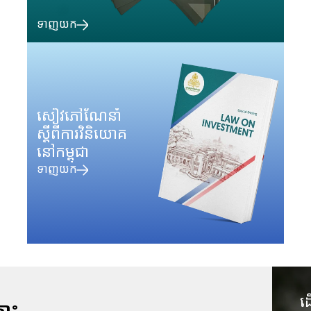
ទាញយក
សៀវភៅណែនាំ
ស្តីពីការវិនិយោគ
នៅកម្ពុជា
ទាញយក
ដ