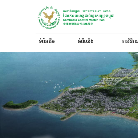
ទំព័រដើម
អំពីយើង
ការវិនិ