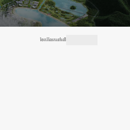
ចែករំលែកនៅលើ