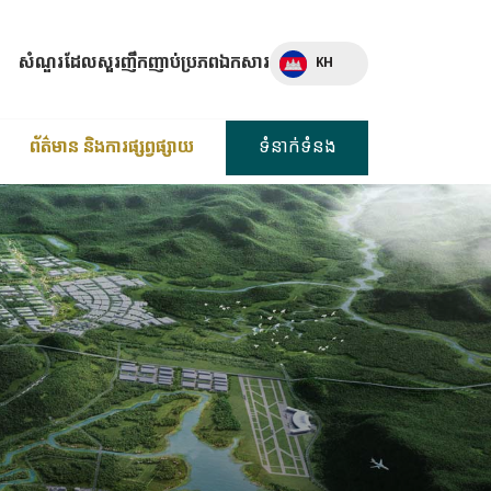
Select Language
សំណួរដែលសួរញឹកញាប់
ប្រភពឯកសារ
KH
ព័ត៌មាន និងការផ្សព្វផ្សាយ
ទំនាក់ទំនង