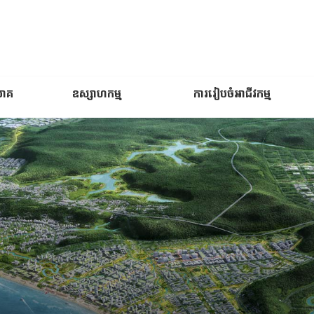
យោគ
ឧស្សាហកម្ម
ការរៀបចំអាជីវកម្ម