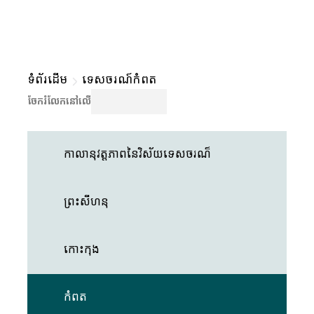
ទំព័រដើម
ទេសចរណ៍កំពត
ចែករំលែកនៅលើ
កាលានុវត្តភាពនៃវិស័យទេសចរណ៏
ព្រះសីហនុ
កោះកុង
កំពត