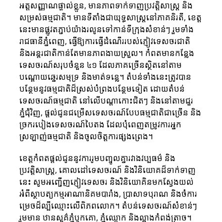
អត្តសញ្ញាណផ្ទាល់ខ្លួន, មានភាពទាក់ទាញប្រវត្តិសាស្ត្រ និង
សម្រស់ធម្មជាតិ។ មានទីតាំងជាយុទ្ធសាស្ត្រនៅភាគនិរតី, ខេត្ត
នេះមានផ្លូវតភ្ជាប់យ៉ាងរលូនទៅកាន់ទីក្រុងសំខាន់ៗ រួមទាំង
រាជធានីភ្នំពេញ, ធ្វើឱ្យការធ្វើដំណើររបស់ភ្ញៀវទេសចរជាតិ 
និងអន្ដរជាតិកាន់តែមានភាពងាយស្រួល។ កំពត​មាន​កន្លែង​
ទេសចរណ៍​សរុប​ចំនួន ៤១ ដែល​ភាគ​ច្រើន​ស្ថិត​នៅ​តាម​
បណ្តោយ​ឆ្នេរសមុទ្រ​ និង​មាត់ទន្លេ​។ តំបន់ទាំងនេះត្រូវបាន
បន្ថែមនូវធម្មជាតិដ៏ស្រស់បំព្រងបន្ថែមទៀត ដោយតំបន់
ទេសចរណ៍ធម្មជាតិ នៅលើបណ្តាកោះជិតៗ និងនៅតាមជួរ
ភ្នំជុំវិញ, ផ្តល់ជូនជម្រើសទេសចរណ៍បែបធម្មជាតិជាច្រើន និង
ច្រករបៀងទេសចរណ៍បៃតង ដែលបុំពេញតម្រូវការអ្នក
ស្រឡាញ់ធម្មជាតិ និងចូលចិត្តការផ្សងព្រេង។
ខេត្តកំពតផ្តល់ជូននូវការរូមបញ្ចូលគ្នារវាងវប្បធម៌ និង
ប្រវត្តិសាស្ត្រ, គោលដៅទេសចរណ៍ និងវិនិយោគដ៏ទាក់ទាញ
នេះ សូមអញ្ជើញភ្ញៀវទេសចរ និងវិនិយោគិនមកស្វែងយល់
អំពីស្ថាបត្យកម្មអាណានិគមបារាំង, ប្រាសាទបុរាណ និងចំការ
ម្រេចដ៏ល្បីឈ្មោះលើពិភពលោក។ តំបន់ទេសចរណ៍សំខាន់ៗ
រួមមាន ឋានសួគ៌ភ្នំបូកគោ, ភ្នំឈ្ងោក និងល្អាងកំពង់ត្រាច។ 