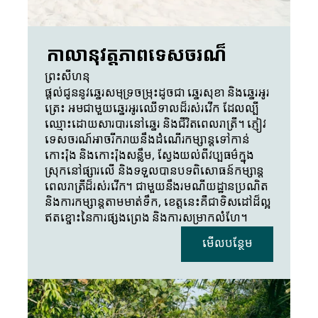
កាលានុវត្តភាពទេសចរណ៏
ព្រះសីហនុ
ផ្តល់ជូននូវឆ្នេរសមុទ្រចម្រុះដូចជា ឆ្នេរសុខា និងឆ្នេរអូរ
ត្រេះ អមជាមួយឆ្នេរអូរឈើទាលដ៏រស់រវើក ដែលល្បី
ឈ្មោះដោយសារបារនៅឆ្នេរ និងជីវិតពេលរាត្រី។ ភ្ញៀវ
ទេសចរណ៍អាចរីករាយនឹងដំណើរកម្សាន្តទៅកាន់
កោះរ៉ុង និងកោះរ៉ុងសន្លឹម, ស្វែងយល់ពីវប្បធម៌ក្នុង
ស្រុកនៅផ្សារលើ និងទទួលបានបទពិសោធន៍កម្សាន្ត
ពេលរាត្រីដ៏រស់រវើក។ ជាមួយនឹងរមណីយដ្ឋានប្រណិត 
និងការកម្សាន្តតាមមាត់ទឹក, ខេត្តនេះគឺជាទិសដៅដ៏ល្អ
ឥតខ្ចោះនៃការផ្សងព្រេង និងការសម្រាកលំហែ។
មើលបន្ថែម