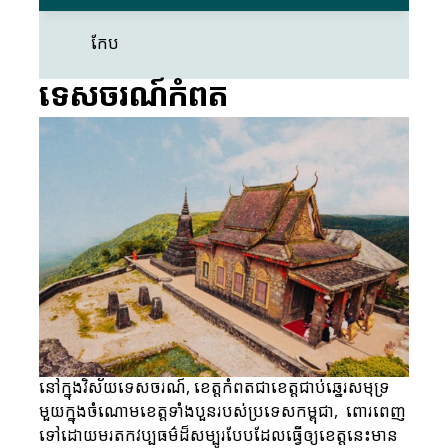
កែប
ទេសចរណ៍កំពត
នៅក្នុងវិស័យទេសចរណ៍, ខេត្តកំពតជាខេត្តជាប់ឆ្នេរសមុទ្រ
មួយក្នុងចំណោមខេត្តទាំងបួនរបស់ប្រទេសកម្ពុជា,  ពោរពេញ
ទៅដោយមរតកវប្បធម៌ដ៏សម្បូរបែបដែលធ្វើឲ្យខេត្តនេះមាន