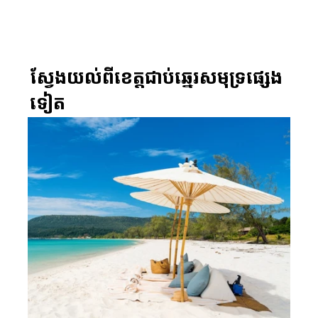
ដ៏ស្ងប់ស្ងាត់ និងទេសភាពជុំវិញដ៏គួរឱ្យទាក់ទាញ, 
ខេត្តកំពតផ្តល់នូវជម្រើសជាច្រើនសម្រាប់អ្នកជំនាញ, 
សហគ្រិន និងអ្នកច្នៃប្រឌិតដែលចង់ទទួលបានទាំង
ផលិតភាពក្នុងការងារ និងការសម្រាកលំហែកាយ។
ស្វែងយល់ពីខេត្តជាប់ឆ្នេរសមុទ្រផ្សេង
ទៀត