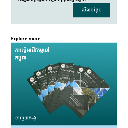
មើលបន្ថែម
Explore more
ការធ្វើអាជីវកម្មនៅ
កម្ពុជា
ទាញយក