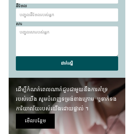
អ៊ីមែល
សារ
ដាក់ស្នើ
ដើម្បីកំណត់ពេលណាត់ជួបជាមួយនឹងការគាំទ្រ
របស់យើង សូមបំពេញទម្រង់ខាងក្រោម  ឬទាក់ទង
ការិយាល័យរបស់យើងដោយផ្ទាល់ ។
មើលបន្ថែម