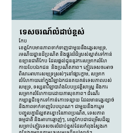
ទេសចរណ៍លំដាប់ខ្ពស់
កែប
ខេត្តកែបមានភាពទាក់ទាញជាមួយនឹងឆ្នេរសមុទ្រ, 
រមណីយដ្ឋានដ៏ប្រណិត និងផ្លូវលំដ៏ស្រស់ស្អាត់ទៅកាន់
ឧទ្យានជាតិកែប ដែលផ្តល់ជូននូវការសម្រាកលំហែ
កាយបែបឯកជន  និងប្រណីតភាព។ ភ្ញៀវទេសចរអាច
ពិសារអាហារសមុទ្រស្រស់ៗនៅផ្សារក្តាម, សម្រាក
លំហែកាយនៅក្នុងវីឡាឯកជនគយគន់ទេសភាពរបស់
សមុទ្រ, ទស្សនាវីឡាបារាំងបែបប្រវត្តិសាស្ត្រ និងការ
សម្រាកលំហែកាយដោយភាសុខភាព។ ដំណើរ
កម្សាន្តជិះទូកទៅកាន់កោះទន្សាយ ដែលមានឆ្នេរខ្សាច់ 
និងភាពទាក់ទាញបែបបុរាណ។ ជាមួយនឹងការរួម
បញ្ចូលគ្នាដ៏ល្អឥតខ្ចោះនៃភាពប្រណីត, ទេសភាព
ធម្មជាតិ និងអាហារឆ្ងាញ់ៗ, ខេត្តកែបជាជម្រើសដ៏ល្អ
សម្រាប់ភ្ញៀវទេសចរលំដាប់ខ្ពស់ដែលកំពុងស្វែងរក
កន្លែងកម្សាន្តតាមឆ្នេរសមុទ្រដ៏ស្ងប់ស្ងាត់។