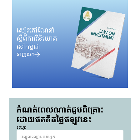
សៀវភៅណែនាំ
ស្តីពីការវិនិយោគ
នៅកម្ពុជា
ទាញយក
កំណត់ពេលណាត់ជួបពិគ្រោះ
ដោយឥតគិតថ្លៃឥឡូវនេះ
ឈ្មោះ