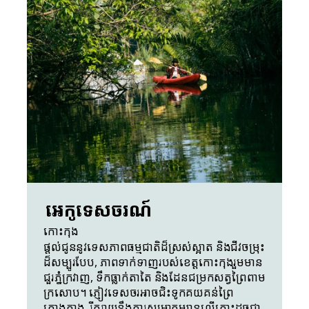
អេកូទេសចរណ៍
កោះកុង
ផ្តល់ជូននូវទេសភាពធម្មជាតិដ៏ស្រស់ស្អាត និងជីវចម្រុះ
ដ៏សម្បូរបែប, ភាពទាក់ទាញរបស់ខេត្តកោះកុងរួមមាន 
ជួរភ្នំក្រវាញ, ទឹកធ្លាក់តាតៃ និងដែនជម្រកសត្វព្រៃពាម
ក្រសោប។ ភ្ញៀវទេសចរអាចជិះទូកគយគន់ព្រៃ
កោងកាង, រីករាយនឹងការសម្រាកម្សាន្តលើកោះដូចជា 