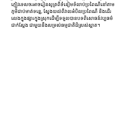
ភ្ញៀវទេសចរអាចរៀនសូត្រពីទំនៀមទំលាប់ប្រពៃណីនៅតាម
ភូមិជាប់មាត់ទន្លេ, ស្ចែងយល់ពីវាលអំបិលប្រពៃណី និងដើរ
លេងក្នុងផ្សារក្នុងស្រុកដើម្បីទទួលបានបទពិសោធន៍វប្បធម៌
ជាក់ស្តែង ជាមួយនឹងសម្រស់ធម្មជាតិដ៏ស្រស់ស្អាត។ 
ទេសចរណ៍វប្បធម៌ និងបេតិកភណ្ឌ
ខេត្តកំពតផ្តល់ជូននូវលក្ខណៈពិសេសនៃវប្បធម៌ និង
ប្រវត្តិសាស្ត្រ, ដោយអញ្ជើញភ្ញៀវទេសចរឱ្យបាន
ស្គាល់ពីទីតាំងសំខាន់ៗ និងនិងទំនៀមទម្លាប់បុរាណ
របស់ខេត្តកំពត។ ទីតាំងសំខាន់ៗរួមមានស្ថាបត្យកម្ម
អាណានិគមបារាំងនៃទីរួមខេត្តកំពត, ប្រាសាទភ្នំ
ឈ្ងោក, ល្អាងកំពង់ត្រាច និងឋានសួគ៌ភ្នំបូកគោ។ 
ភ្ញៀវទេសចរអាចចូលរួមក្នុងជីវិតប្រចាំថ្ងៃរបស់អ្នក
ស្រុក  ដោយធ្វើដំណើរស្វែងយល់អំពីស្រែអំបិល
បុរាណ, ចូលរួមជាមួយអ្នកភូមិលើទឹក និងដើរលេង