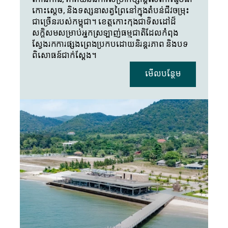
កោះស្តេច, និងទស្សនាសត្វព្រៃនៅក្នុងតំបន់ជីវចម្រុះ
ជាច្រើនរបស់កម្ពុជា។ ខេត្តកោះកុងជាទិសដៅដ៏
សក្តិសមសម្រាប់អ្នកស្រឡាញ់ធម្មជាតិដែលកំពុង
ស្វែងរកការផ្សងព្រេងប្រកបដោយនិរន្តរភាព និងបទ
ពិសោធន៍ជាក់ស្តែង។
មើលបន្ថែម