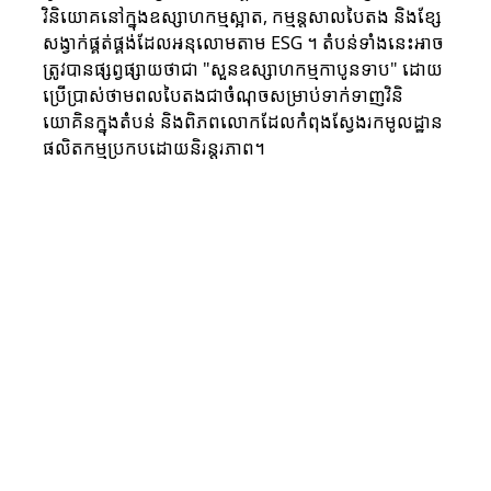
វិនិយោគនៅក្នុងឧស្សាហកម្មស្អាត, កម្មន្តសាលបៃតង និងខ្សែ
សង្វាក់ផ្គត់ផ្គង់ដែលអនុលោមតាម ESG ។ តំបន់ទាំងនេះអាច
ត្រូវបានផ្សព្វផ្សាយថាជា "សួនឧស្សាហកម្មកាបូនទាប" ដោយ
ប្រើប្រាស់ថាមពលបៃតងជាចំណុចសម្រាប់ទាក់ទាញវិនិ
យោគិនក្នុងតំបន់ និងពិភពលោកដែលកំពុងស្វែងរកមូលដ្ឋាន
ផលិតកម្មប្រកបដោយនិរន្តរភាព។
វារីអគ្គិសនី
ខេត្តកោះកុងមានទន្លេរ និងប្រព័ន្ធទឹកជាច្រើន 
ដែលសមស្របសម្រាប់រោងចក្រវារីអគ្គិសនីខ្នាតតូច 
និងមធ្យម។ នៅពេលដែលតម្រូវការសកលផ្លាស់ប្តូរ
ឆ្ពោះទៅរកថាមពលស្អាត និងនិរន្តរភាព, ខេត្ត
កោះកុងផ្តល់ជូនឱកាសដល់វិនិយោគិនសម្រាប់ការ
វិនិយោគលើអនាគតថាមពលបៃតងរបស់កម្ពុជា។ 
ខណៈពេលដែលវារីអគ្គិសនីខ្នាតធំប្រពៃណីប្រឈម