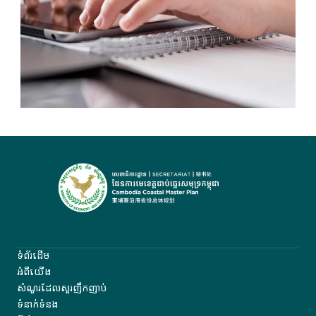
ទំព័រដើម
អំពីយើង
សំណួរដែលសួរញឹកញាប់
ទំនាក់ទំនង