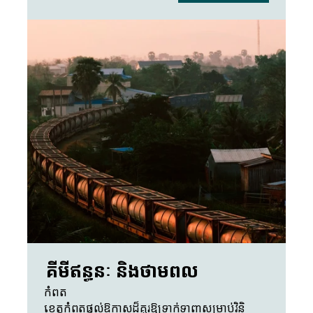
គីមីឥន្ធនៈ និងថាមពល
កំពត
ខេត្តកំពតផ្តល់ឱកាសដ៏គួរឱ្យទាក់ទាញសម្រាប់វិនិ