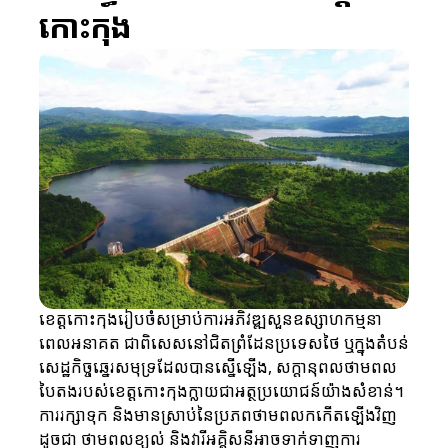
កោះកុង
ខេត្តកោះកុងរៀបចំសម្រាប់ការអភិវឌ្ឍសួនឧស្សាហកម្មនា
ពេលអនាគត ជាពិសេសនៅជិតព្រំដែនប្រទេសថៃ ឬក្នុងតំបន់
សេដ្ឋកិច្ចឆ្នេរសមុទ្រដែលបានស្នើឡើង, សក្តានុពលថាមពល
បៃតងរបស់ខេត្តកោះកុងក្លាយជាអត្ថប្រយោជន៍យ៉ាងសំខាន់។ 
ការរក្សាទុក និងមានស្រាប់នៃប្រភពថាមពលកកើតឡើងវិញ
ដូចជា ថាមពលខ្យល់ និងវារីអគ្គិសនីអាចទាក់ទាញការ