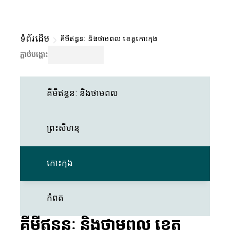
ទំព័រដើម
គីមីឥន្ធនៈ និងថាមពល ខេត្តកោះកុង
ភ្ជាប់បង្ហោះ
គីមីឥន្ធនៈ និងថាមពល
ព្រះសីហនុ
កោះកុង
កំពត
គីមីឥន្ធនៈ និងថាមពល ខេត្ត