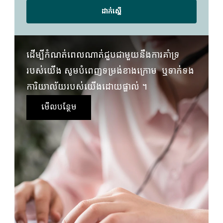
ដាក់ស្នើ
ដើម្បីកំណត់ពេលណាត់ជួបជាមួយនឹងការគាំទ្រ
របស់យើង សូមបំពេញទម្រង់ខាងក្រោម  ឬទាក់ទង
ការិយាល័យរបស់យើងដោយផ្ទាល់ ។
មើលបន្ថែម