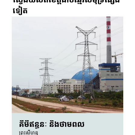
ស្វែងយល់ពីខេត្តជាប់ឆ្នេរសមុទ្រផ្សេង
ទៀត
គីមីឥន្ធនៈ និងថាមពល
ព្រះសីហនុ