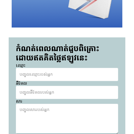
កំណត់ពេលណាត់ជួបពិគ្រោះ
ដោយឥតគិតថ្លៃឥឡូវនេះ
ឈ្មោះ
អ៊ីមែល
សារ