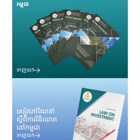
កម្ពុជា
ទាញយក
សៀវភៅណែនាំ
ស្តីពីការវិនិយោគ
នៅកម្ពុជា
ទាញយក