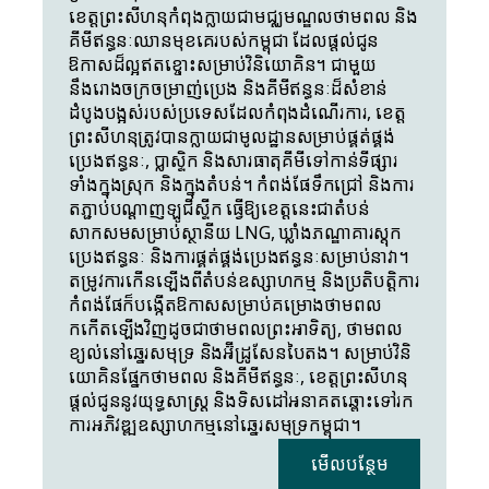
ខេត្តព្រះសីហនុកំពុងក្លាយជាមជ្ឈមណ្ឌលថាមពល និង
គីមីឥន្ធនៈឈានមុខគេរបស់កម្ពុជា ដែលផ្តល់ជូន
ឱកាសដ៏ល្អឥតខ្ចោះសម្រាប់វិនិយោគិន។ ជាមួយ
នឹងរោងចក្រចម្រាញ់ប្រេង និងគីមីឥន្ធនៈដ៏សំខាន់
ដំបូងបង្អស់របស់ប្រទេសដែលកំពុងដំណើរការ, ខេត្ត
ព្រះសីហនុត្រូវបានក្លាយជាមូលដ្ឋានសម្រាប់ផ្គត់ផ្គង់
ប្រេងឥន្ធនៈ, ប្លាស្ទិក និងសារធាតុគីមីទៅកាន់ទីផ្សារ
ទាំងក្នុងស្រុក និងក្នុងតំបន់។ កំពង់ផែទឹកជ្រៅ និងការ
តភ្ជាប់បណ្តាញឡូជីស្ទីក ធ្វើឱ្យខេត្តនេះជាតំបន់
សាកសមសម្រាប់ស្ថានីយ LNG, ឃ្លាំងភណ្ឌាគារស្តុក
ប្រេងឥន្ធនៈ និងការផ្គត់ផ្គង់ប្រេងឥន្ធនៈសម្រាប់នាវា។ 
តម្រូវការកើនឡើងពីតំបន់ឧស្សាហកម្ម និងប្រតិបត្តិការ
កំពង់ផែក៏បង្កើតឱកាសសម្រាប់គម្រោងថាមពល
កកើតឡើងវិញដូចជាថាមពលព្រះអាទិត្យ, ថាមពល
ខ្យល់នៅឆ្នេរសមុទ្រ និងអ៊ីដ្រូសែនបៃតង។ សម្រាប់វិនិ
យោគិនផ្នែកថាមពល និងគីមីឥន្ធនៈ, ខេត្តព្រះសីហនុ
ផ្តល់ជូននូវយុទ្ធសាស្ត្រ និងទិសដៅអនាគតឆ្ពោះទៅរក
ការអភិវឌ្ឍឧស្សាហកម្មនៅឆ្នេរសមុទ្រកម្ពុជា។
មើលបន្ថែម