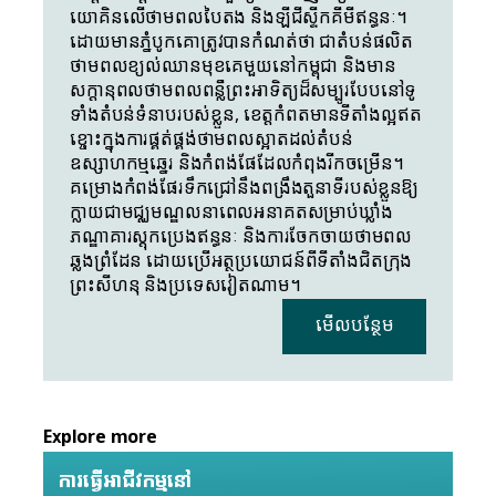
យោគិនលើថាមពលបៃតង និងឡីជីស្ទីកគីមីឥន្ធនៈ។ 
ដោយមានភ្នំបូកគោត្រូវបានកំណត់ថា ជាតំបន់ផលិត
ថាមពលខ្យល់ឈានមុខគេមួយនៅកម្ពុជា និងមាន
សក្តានុពលថាមពលពន្លឺព្រះអាទិត្យដ៏សម្បូរបែបនៅទូ
ទាំងតំបន់ទំនាបរបស់ខ្លួន, ខេត្តកំពតមានទីតាំងល្អឥត
ខ្ចោះក្នុងការផ្គត់ផ្គង់ថាមពលស្អាតដល់តំបន់
ឧស្សាហកម្មឆ្នេរ និងកំពង់ផែដែលកំពុងរីកចម្រើន។ 
គម្រោងកំពង់ផែរទឹកជ្រៅនឹងពង្រឹងតួនាទីរបស់ខ្លួនឱ្យ
ក្លាយជាមជ្ឈមណ្ឌលនាពេលអនាគតសម្រាប់ឃ្លាំង
ភណ្ឌាគារស្តុកប្រេងឥន្ធនៈ និងការចែកចាយថាមពល
ឆ្លងព្រំដែន ដោយប្រើអត្ថប្រយោជន៍ពីទីតាំងជិតក្រុង
ព្រះសីហនុ និងប្រទេសវៀតណាម។ 
មើលបន្ថែម
Explore more
ការធ្វើអាជីវកម្មនៅ